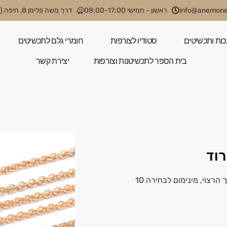
info@anemone.
ראשון - חמישי 08:00-17:00
דרך משה פלימן 8, חיפה (קניון קסטרא)
כות ותכשיטים
סטודיו לצורפות
חומרי גלם לתכשיטים
בית הספר לתכשיטנות וצורפות
יצירת קשר
שרשרת רולו 1.3 מ”מ בציפוי זהב ורוד, ניתן לבחור את האורך הרצוי, מינימום לבחירה 10