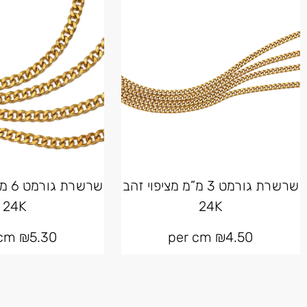
שרשרת גורמט 3 מ”מ מציפוי זהב
שרשר
24K
24K
per cm
₪
5.30
per cm
₪
4.50