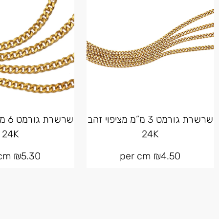
שרשרת גורמט 3 מ”מ מציפוי זהב
שרשר
24K
24K
per cm
₪
5.30
per cm
₪
4.50