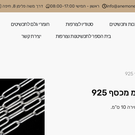
info@anemone.
ראשון - חמישי 08:00-17:00
דרך משה פלימן 8, חיפה (קניון קסטרא)
כות ותכשיטים
סטודיו לצורפות
חומרי גלם לתכשיטים
בית הספר לתכשיטנות וצורפות
יצירת קשר