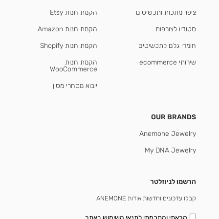
ציפוי מתכות ותכשיטים
הקמת חנות Etsy
סטודיו לצורפות
הקמת חנות Amazon
חומרי גלם לתכשיטים
הקמת חנות Shopify
שירותי ecommerce
הקמת חנות
WooCommerce
ייבוא מסחרי מסין
OUR BRANDS
Anemone Jewelry
My DNA Jewelry
הרשמו לניוזלטר
קבלו עדכונים וחדשות אודות ANEMONE
קראתי והסכמתי
לתנאי השימוש באתר