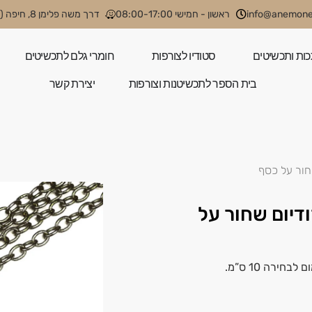
info@anemone.
ראשון - חמישי 08:00-17:00
דרך משה פלימן 8, חיפה (קניון קסטרא)
כות ותכשיטים
סטודיו לצורפות
חומרי גלם לתכשיטים
בית הספר לתכשיטנות וצורפות
יצירת קשר
 בציפוי רודיום שחור על