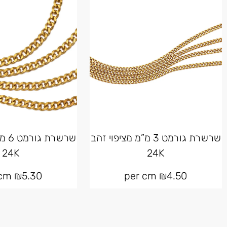
שרשרת גורמט 3 מ”מ מציפוי זהב
שרשר
24K
24K
per cm
₪
5.30
per cm
₪
4.50