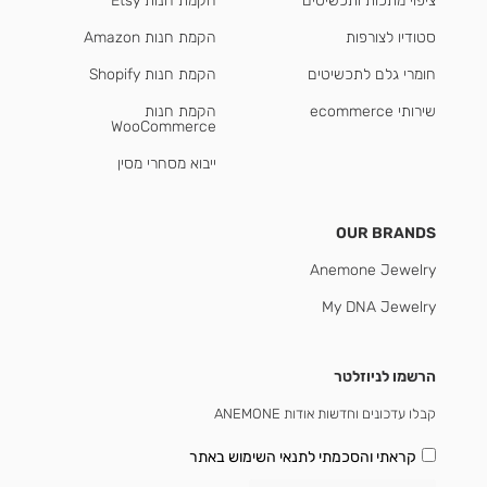
ציפוי מתכות ותכשיטים
הקמת חנות Etsy
סטודיו לצורפות
הקמת חנות Amazon
חומרי גלם לתכשיטים
הקמת חנות Shopify
שירותי ecommerce
הקמת חנות
WooCommerce
ייבוא מסחרי מסין
OUR BRANDS
Anemone Jewelry
My DNA Jewelry
הרשמו לניוזלטר
קבלו עדכונים וחדשות אודות ANEMONE
קראתי והסכמתי
לתנאי השימוש באתר