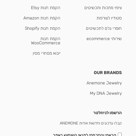
ציפוי מתכות ותכשיטים
הקמת חנות Etsy
סטודיו לצורפות
הקמת חנות Amazon
חומרי גלם לתכשיטים
הקמת חנות Shopify
שירותי ecommerce
הקמת חנות
WooCommerce
ייבוא מסחרי מסין
OUR BRANDS
Anemone Jewelry
My DNA Jewelry
הרשמו לניוזלטר
קבלו עדכונים וחדשות אודות ANEMONE
קראתי והסכמתי
לתנאי השימוש באתר