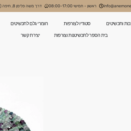
info@anemone.
ראשון - חמישי 08:00-17:00
דרך משה פלימן 8, חיפה (קניון קסטרא)
כות ותכשיטים
סטודיו לצורפות
חומרי גלם לתכשיטים
בית הספר לתכשיטנות וצורפות
יצירת קשר