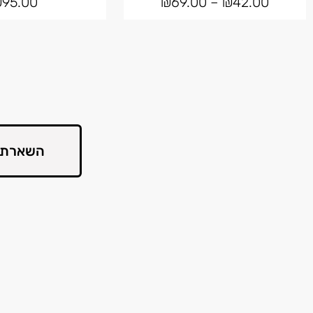
₪
95.00
₪
69.00
–
₪
42.00
השארת 