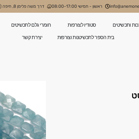
info@anemone.
ראשון - חמישי 08:00-17:00
דרך משה פלימן 8, חיפה (קניון קסטרא)
כות ותכשיטים
סטודיו לצורפות
חומרי גלם לתכשיטים
בית הספר לתכשיטנות וצורפות
יצירת קשר
ט