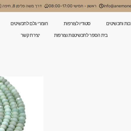
info@anemone.
ראשון - חמישי 08:00-17:00
דרך משה פלימן 8, חיפה (קניון קסטרא)
כות ותכשיטים
סטודיו לצורפות
חומרי גלם לתכשיטים
בית הספר לתכשיטנות וצורפות
יצירת קשר