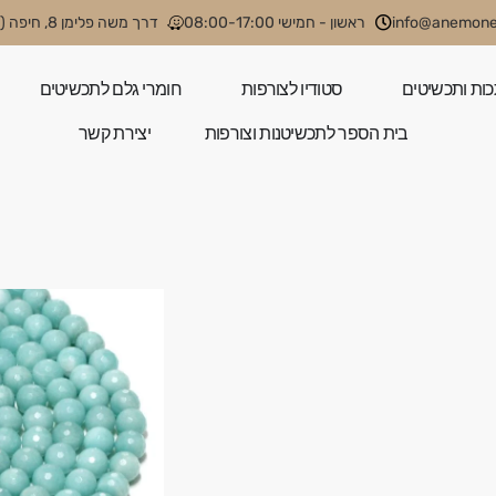
info@anemone.
ראשון - חמישי 08:00-17:00
דרך משה פלימן 8, חיפה (קניון קסטרא)
כות ותכשיטים
סטודיו לצורפות
חומרי גלם לתכשיטים
בית הספר לתכשיטנות וצורפות
יצירת קשר