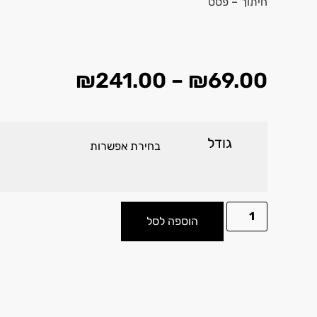
חיתוך – פסט
₪
241.00
–
₪
69.00
גודל
הוספה לסל