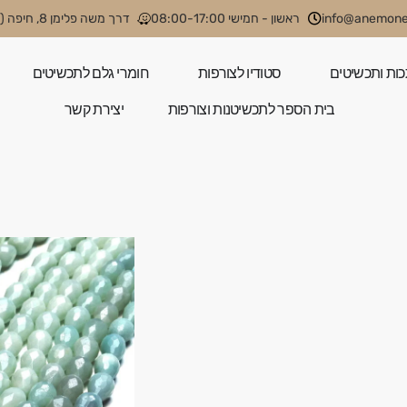
info@anemone.
ראשון - חמישי 08:00-17:00
דרך משה פלימן 8, חיפה (קניון קסטרא)
כות ותכשיטים
סטודיו לצורפות
חומרי גלם לתכשיטים
בית הספר לתכשיטנות וצורפות
יצירת קשר