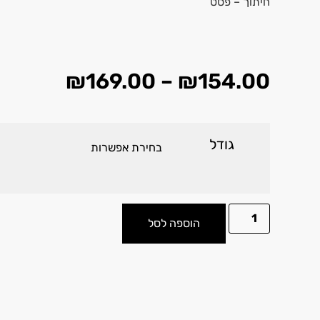
חיתוך – פסט
₪
169.00
–
₪
154.00
גודל
הוספה לסל