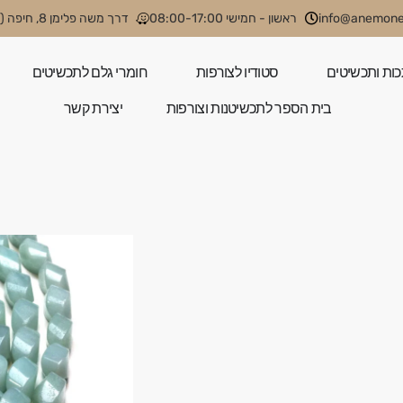
info@anemone.
ראשון - חמישי 08:00-17:00
דרך משה פלימן 8, חיפה (קניון קסטרא)
כות ותכשיטים
סטודיו לצורפות
חומרי גלם לתכשיטים
בית הספר לתכשיטנות וצורפות
יצירת קשר