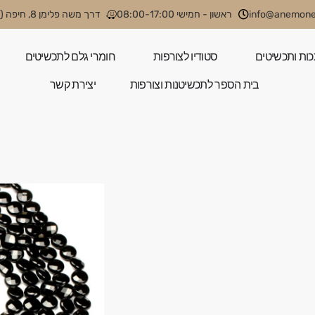
info@anemone.
ראשון - חמישי 08:00-17:00
דרך משה פלימן 8, חיפה (קניון קסטרא)
כות ותכשיטים
סטודיו לצורפות
חומרי גלם לתכשיטים
בית הספר לתכשיטנות וצורפות
יצירת קשר