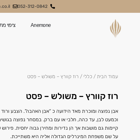
co.il
052-312-0842
Anemone
ציפוי מת
עמוד הבית
/
כללי
/ רוז קוורץ – משולש – פסט
רוז קוורץ – משולש – פסט
אבן נפוצה ומוכרת מאד הידועה כ “אבן האהבה”. הצבע ורוד עם 
וכמעט לבן, עד כהה, חלבי או עם ברק. במסחר נפוצה בגושים 
קיימות גם מושבות אך הן נדירות ומחירן גבוה יחסית. פירוש ש
על שם משפחת המינרלים הגדולה אליה היא משתייכת.