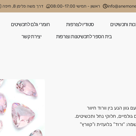
info@anemone.
ראשון - חמישי 08:00-17:00
דרך משה פלימן 8, חיפה (קניון קסטרא)
כות ותכשיטים
סטודיו לצורפות
חומרי גלם לתכשיטים
בית הספר לתכשיטנות וצורפות
יצירת קשר
גוון הנע בין וורוד חיוור
גולמיים, חלוקי נחל ותכשיטים.
מה: “ורוד” בלועזית ו”קוורץ”