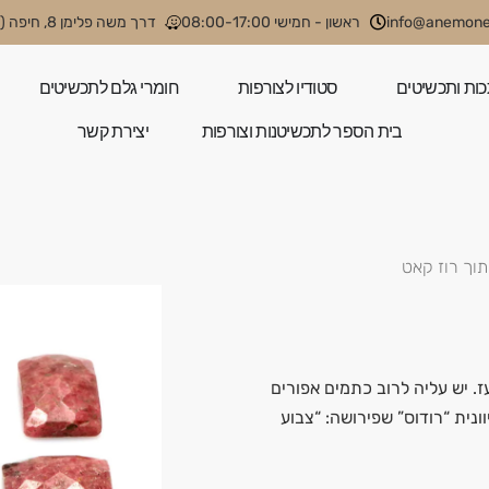
info@anemone.
ראשון - חמישי 08:00-17:00
דרך משה פלימן 8, חיפה (קניון קסטרא)
כות ותכשיטים
סטודיו לצורפות
חומרי גלם לתכשיטים
בית הספר לתכשיטנות וצורפות
יצירת קשר
יתוך רוז קאט
 עז. יש עליה לרוב כתמים אפורים
ונית “רודוס” שפירושה: “צבוע