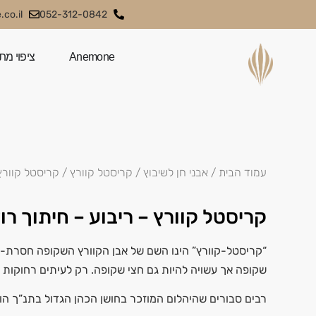
co.il
052-312-0842
Anemone
ציפוי מת
עמוד הבית
/
אבני חן לשיבוץ
/
קריסטל קוורץ
/ קריסטל קוורץ 
קריסטל קוורץ – ריבוע – חיתוך רו
“קריסטל-קוורץ” הינו השם של אבן הקוורץ השקופה חסרת-ה
שקופה אך עשויה להיות גם חצי שקופה. רק לעיתים רחוקות 
רבים סבורים שהיהלום המוזכר בחושן הכהן הגדול בתנ”ך הו