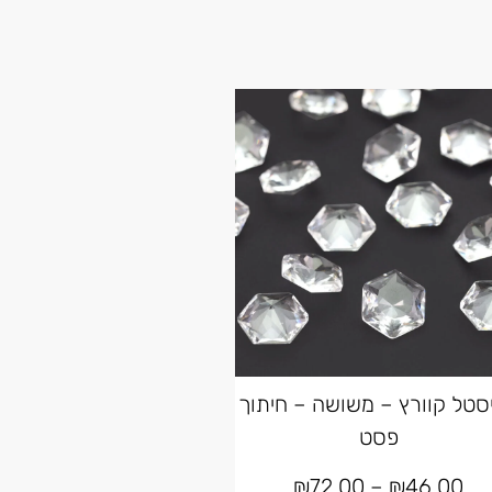
סטל קוורץ – משושה – חיתוך
פסט
₪
72.00
–
₪
46.00