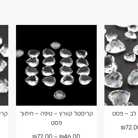
 לב – פסט
קריסטל קוורץ – טיפה – חיתוך
קרי
פסט
₪
72.0
₪
72.00
–
₪
46.00