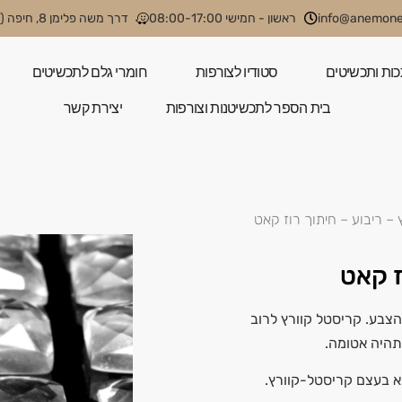
info@anemone.
ראשון - חמישי 08:00-17:00
דרך משה פלימן 8, חיפה (קניון קסטרא)
כות ותכשיטים
סטודיו לצורפות
חומרי גלם לתכשיטים
בית הספר לתכשיטנות וצורפות
יצירת קשר
– ריבוע – חיתוך רוז קאט
ז קאט
צבע. קריסטל קוורץ לרוב
תהיה אטומה.
א בעצם קריסטל-קוורץ.