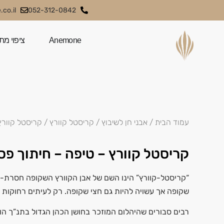
co.il
052-312-0842
Anemone
ציפוי מת
עמוד הבית
/
אבני חן לשיבוץ
/
קריסטל קוורץ
/ קריסטל קוורץ
קריסטל קוורץ – טיפה – חיתוך פס
“קריסטל-קוורץ” הינו השם של אבן הקוורץ השקופה חסרת-ה
שקופה אך עשויה להיות גם חצי שקופה. רק לעיתים רחוקות 
רבים סבורים שהיהלום המוזכר בחושן הכהן הגדול בתנ”ך הו