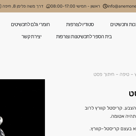
info@anemone.
ראשון - חמישי 08:00-17:00
דרך משה פלימן 8, חיפה (קניון קסטרא)
כות ותכשיטים
סטודיו לצורפות
חומרי גלם לתכשיטים
בית הספר לתכשיטנות וצורפות
יצירת קשר
 – טיפה – חיתוך פסט
ט
צבע. קריסטל קוורץ לרוב
תהיה אטומה.
א בעצם קריסטל-קוורץ.