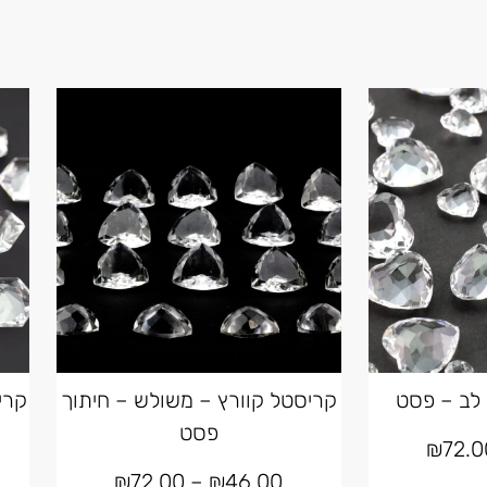
 לב – פסט
קריסטל קוורץ – משולש – חיתוך
קרי
פסט
₪
72.0
₪
72.00
–
₪
46.00