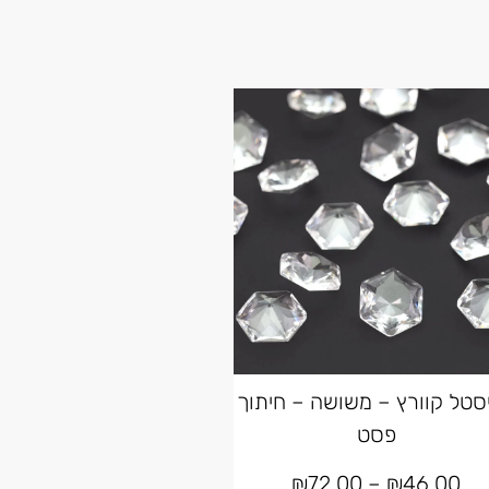
סטל קוורץ – משושה – חיתוך
פסט
₪
72.00
–
₪
46.00