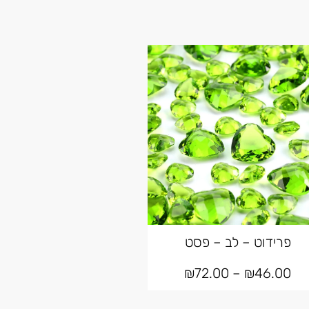
פרידוט – לב – פסט
₪
72.00
–
₪
46.00