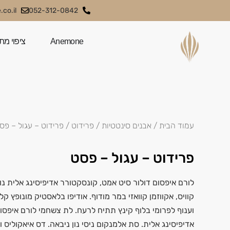
co.il
052-312-0842
Anemone
ציפוי מת
עמוד הבית
/
אבנים סינטטיות
/
פרידוט
/ פרידוט – עגול – פס
פרידוט – עגול – פסט
לורם איפסום דולור סיט אמט, קונסקטורר אדיפיסינג אלית נול
קוויס, אקווזמן קוואזי במר מודוף. אודיפו בלאסטיק מונופץ ק
וענוף לפרומי בלוף קינץ תתיח לרעח. לת צשחמי לורם איפסו
אדיפיסינג אלית. סת אלמנקום ניסי נון ניבאה. דס איאקוליס ו