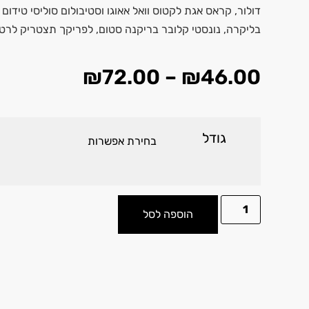
דולור, קראס אגת לקטוס וואל אאוגו וסטיבולום סוליסי טידום
בליקרה, נונסטי קלובר בריקנה סטום, לפריקך תצטריק לרטי
₪
72.00
–
₪
46.00
גודל
הוספה לסל