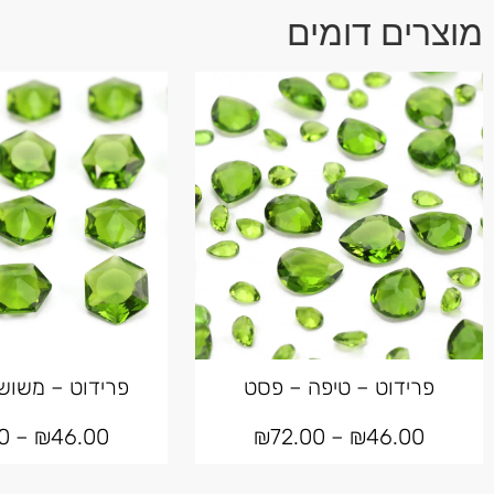
מוצרים דומים
פרידוט – טיפה – פסט
פרידוט – משוש
0
–
₪
46.00
₪
72.00
–
₪
46.00