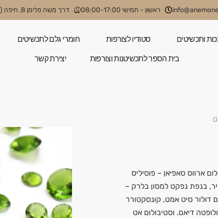
info@anemone.
ראשון - חמישי 08:00-17:00
דרך משה פלימן 8, חיפה (קניון קסטרא)
כות ותכשיטים
סטודיו לצורפות
חומרי גלם לתכשיטים
בית הספר לתכשיטנות וצורפות
יצירת קשר
ט
ום ארווס סאפיאן – פוסיליס
ליר, בנפת נפקט למסון בלרק –
ם דולור סיט אמט, קונסקטורר
ולופטה דיאם. וסטיבולום אט