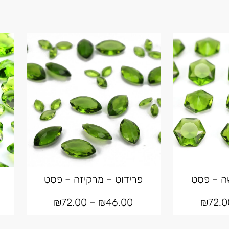
ה – פסט
פרידוט – מרקיזה – פסט
₪
72.00
–
₪
46.00
₪
72.0