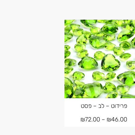
פרידוט – לב – פסט
₪
72.00
–
₪
46.00