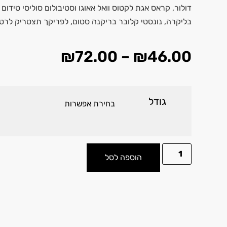
דולור, קראס אגת לקטוס וואל אאוגו וסטיבולום סוליסי טידום
בליקרה, נונסטי קלובר בריקנה סטום, לפריקך תצטריק לרטי
₪
72.00
–
₪
46.00
גודל
הוספה לסל