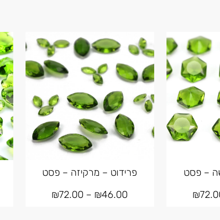
ה – פסט
פרידוט – מרקיזה – פסט
₪
72.00
–
₪
46.00
₪
72.0