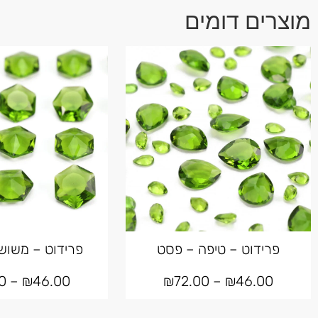
מוצרים דומים
פרידוט – טיפה – פסט
פרידוט – משוש
0
–
₪
46.00
₪
72.00
–
₪
46.00