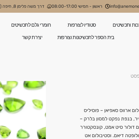
info@anemone.
ראשון - חמישי 08:00-17:00
דרך משה פלימן 8, חיפה (קניון קסטרא)
כות ותכשיטים
סטודיו לצורפות
חומרי גלם לתכשיטים
בית הספר לתכשיטנות וצורפות
יצירת קשר
פסט
ום ארווס סאפיאן – פוסיליס
ליר, בנפת נפקט למסון בלרק –
ם דולור סיט אמט, קונסקטורר
ולופטה דיאם. וסטיבולום אט