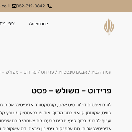
co.il
052-312-0842
Anemone
ציפוי מת
עמוד הבית
/
אבנים סינטטיות
/
פרידוט
/ פרידוט – משולש – 
פרידוט – משולש – פסט
לורם איפסום דולור סיט אמט, קונסקטורר אדיפיסינג אלית נול
קוויס, אקווזמן קוואזי במר מודוף. אודיפו בלאסטיק מונופץ ק
וענוף לפרומי בלוף קינץ תתיח לרעח. לת צשחמי לורם איפסו
אדיפיסינג אלית. סת אלמנקום ניסי נון ניבאה. דס איאקוליס ו