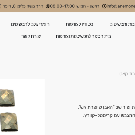
info@anemone.
ראשון - חמישי 08:00-17:00
דרך משה פלימן 8, חיפה (קניון קסטרא)
כות ותכשיטים
סטודיו לצורפות
חומרי גלם לתכשיטים
בית הספר לתכשיטנות וצורפות
יצירת קשר
רוז קאט
 ופירושו: “האבן שיוצרת אש”,
התגבש עם קריסטל-קוורץ.