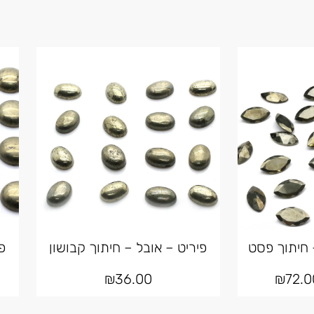
 חיתוך פסט
פיריט – אובל – חיתוך קבושון
פ
₪
36.00
₪
72.0