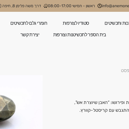
info@anemone.
ראשון - חמישי 08:00-17:00
דרך משה פלימן 8, חיפה (קניון קסטרא)
כות ותכשיטים
סטודיו לצורפות
חומרי גלם לתכשיטים
בית הספר לתכשיטנות וצורפות
יצירת קשר
 פסט
 ופירושו: “האבן שיוצרת אש”,
התגבש עם קריסטל-קוורץ.