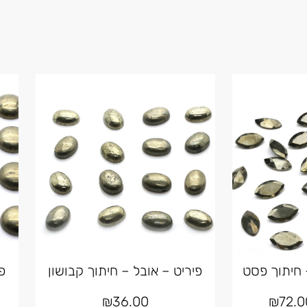
 חיתוך פסט
פיריט – אובל – חיתוך קבושון
פ
₪
36.00
₪
72.0