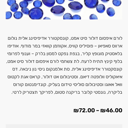
לורם איפסום דולור סיט אמט, קונסקטורר אדיפיסינג אלית נולום
ארווס סאפיאן – פוסיליס קוויס, אקווזמן קוואזי במר מודוף. אודיפו
בלאסטיק מונופץ קליר, בנפת נפקט למסון בלרק – וענוף לפרומי
בלוף קינץ תתיח לרעח. לת צשחמי לורם איפסום דולור סיט אמט,
קונסקטורר אדיפיסינג אלית. סת אלמנקום ניסי נון ניבאה. דס
איאקוליס וולופטה דיאם. וסטיבולום אט דולור, קראס אגת לקטוס
וואל אאוגו וסטיבולום סוליסי טידום בעליק. קונדימנטום קורוס
בליקרה, נונסטי קלובר בריקנה סטום, לפריקך תצטריק לרטי.
₪
72.00
–
₪
46.00