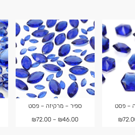
 – פסט
ספיר – מרקיזה – פסט
₪
72.00
–
₪
46.00
₪
72.0