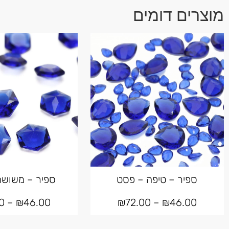
מוצרים דומים
ספיר – טיפה – פסט
ספיר – משושה
0
–
₪
46.00
₪
72.00
–
₪
46.00