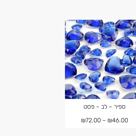
ספיר – לב – פסט
₪
72.00
–
₪
46.00