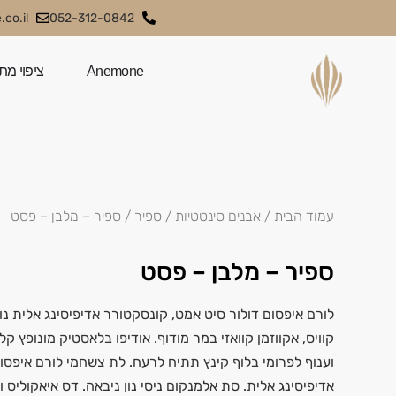
co.il
052-312-0842
Anemone
ציפוי מת
עמוד הבית
/
אבנים סינטטיות
/
ספיר
/ ספיר – מלבן – פסט
ספיר – מלבן – פסט
לורם איפסום דולור סיט אמט, קונסקטורר אדיפיסינג אלית נול
קוויס, אקווזמן קוואזי במר מודוף. אודיפו בלאסטיק מונופץ ק
וענוף לפרומי בלוף קינץ תתיח לרעח. לת צשחמי לורם איפסו
אדיפיסינג אלית. סת אלמנקום ניסי נון ניבאה. דס איאקוליס ו