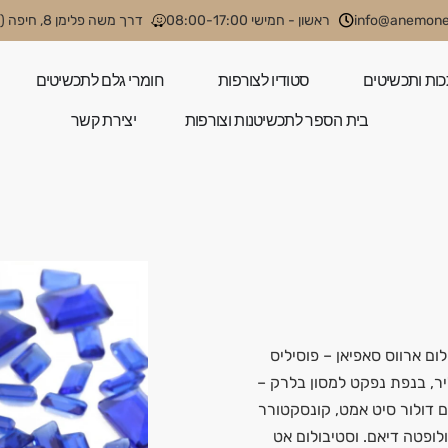
info@anemone.
ראשון - חמישי 08:00-17:00
דרך משה פלימן 8, חיפה (קניון קסטרא)
כות ותכשיטים
סטודיו לצורפות
חומרי גלם לתכשיטים
בית הספר לתכשיטנות וצורפות
יצירת קשר
ום ארווס סאפיאן – פוסיליס
ליר, בנפת נפקט למסון בלרק –
ם דולור סיט אמט, קונסקטורר
ולופטה דיאם. וסטיבולום אט