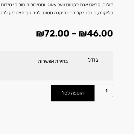
דולור, קראס אגת לקטוס וואל אאוגו וסטיבולום סוליסי טידום
בליקרה, נונסטי קלובר בריקנה סטום, לפריקך תצטריק לרטי
₪
72.00
–
₪
46.00
גודל
הוספה לסל