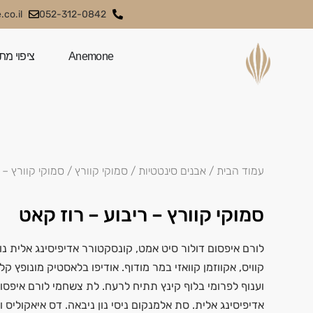
co.il
052-312-0842
Anemone
ציפוי מת
עמוד הבית
/
אבנים סינטטיות
/
סמוקי קוורץ
/ סמוקי קוורץ – 
סמוקי קוורץ – ריבוע – רוז קאט
לורם איפסום דולור סיט אמט, קונסקטורר אדיפיסינג אלית נול
קוויס, אקווזמן קוואזי במר מודוף. אודיפו בלאסטיק מונופץ ק
וענוף לפרומי בלוף קינץ תתיח לרעח. לת צשחמי לורם איפסו
אדיפיסינג אלית. סת אלמנקום ניסי נון ניבאה. דס איאקוליס ו