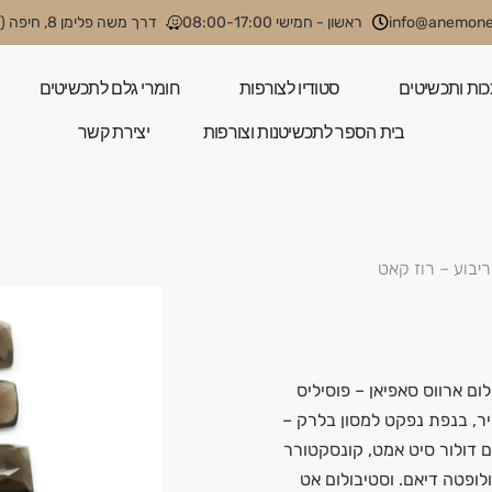
info@anemone.
ראשון - חמישי 08:00-17:00
דרך משה פלימן 8, חיפה (קניון קסטרא)
כות ותכשיטים
סטודיו לצורפות
חומרי גלם לתכשיטים
בית הספר לתכשיטנות וצורפות
יצירת קשר
ריבוע – רוז קאט
ום ארווס סאפיאן – פוסיליס
ליר, בנפת נפקט למסון בלרק –
ם דולור סיט אמט, קונסקטורר
ולופטה דיאם. וסטיבולום אט