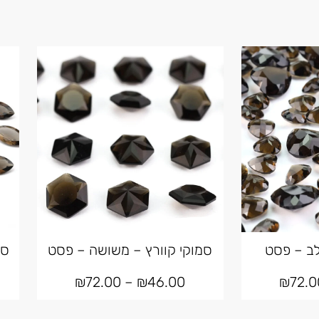
לב – פסט
סמוקי קוורץ – משושה – פסט
סמ
₪
72.00
–
₪
46.00
₪
72.0