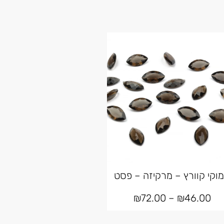
וקי קוורץ – מרקיזה – פסט
₪
72.00
–
₪
46.00