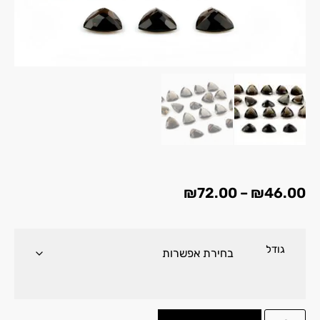
₪
72.00
–
₪
46.00
גודל