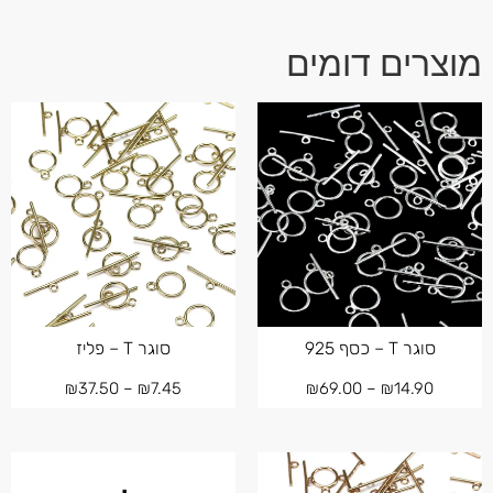
מוצרים דומים
סוגר T – כסף 925
סוגר T – פליז
₪
37.50
–
₪
7.45
₪
69.00
–
₪
14.90