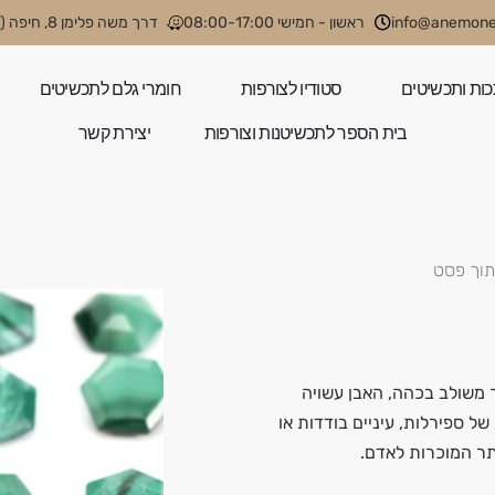
info@anemone.
ראשון - חמישי 08:00-17:00
דרך משה פלימן 8, חיפה (קניון קסטרא)
כות ותכשיטים
סטודיו לצורפות
חומרי גלם לתכשיטים
בית הספר לתכשיטנות וצורפות
יצירת קשר
תוך פסט
 משולב בכהה, האבן עשויה
ל ספירלות, עיניים בודדות או
ותר המוכרות לאדם.