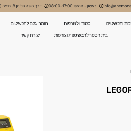
info@anemone.
ראשון - חמישי 08:00-17:00
דרך משה פלימן 8, חיפה (קניון קסטרא)
כות ותכשיטים
סטודיו לצורפות
חומרי גלם לתכשיטים
בית הספר לתכשיטנות וצורפות
יצירת קשר