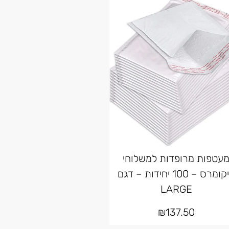
עטפות מרופדות למשלוחי
איקומרס – 100 יחידות – דגם
LARGE
₪
137.50