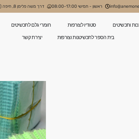
info@anemone.
ראשון - חמישי 08:00-17:00
דרך משה פלימן 8, חיפה (קניון קסטרא)
כות ותכשיטים
סטודיו לצורפות
חומרי גלם לתכשיטים
בית הספר לתכשיטנות וצורפות
יצירת קשר