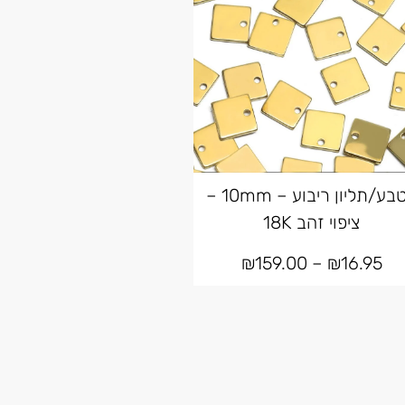
מטבע/תליון ריבוע – 10mm –
ציפוי זהב 18K
₪
159.00
–
₪
16.95