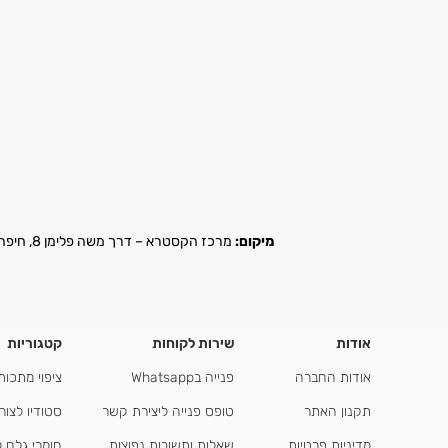
מיקום:
מרכז הקסטרא – דרך משה פלימן 8, חיפה |
אודות
שירות לקוחות
קטגוריות
אודות החברה
פנייה בWhatsapp
ציפוי מתכות
תקנון האתר
טופס פנייה ליצירת קשר
סטודיו לצור
מדיניות פרטיות
שאלות ותשובות נפוצות
חומרי גלם 