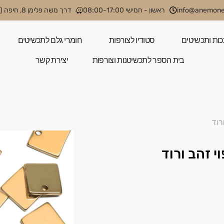
info@anemone.
ראשון - חמישי 08:00-17:00
דרך משה פלימן 8, חיפה (קניון קסטרא)
כות ותכשיטים
סטודיו לצורפות
חומרי גלם לתכשיטים
בית הספר לתכשיטנות וצורפות
יצירת קשר