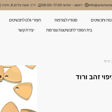
info@anemone.
ראשון - חמישי 08:00-17:00
דרך משה פלימן 8, חיפה (קניון קסטרא)
כות ותכשיטים
סטודיו לצורפות
חומרי גלם לתכשיטים
בית הספר לתכשיטנות וצורפות
יצירת קשר