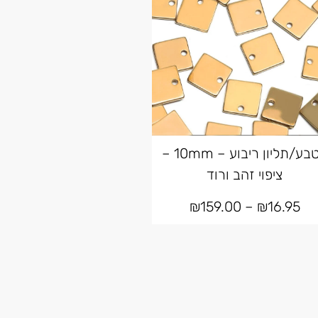
מטבע/תליון ריבוע – 10mm –
ציפוי זהב ורוד
₪
159.00
–
₪
16.95