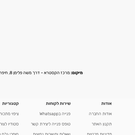
מיקום:
מרכז הקסטרא – דרך משה פלימן 8, חיפה |
אודות
שירות לקוחות
קטגוריות
אודות החברה
פנייה בWhatsapp
ציפוי מתכות
תקנון האתר
טופס פנייה ליצירת קשר
סטודיו לצור
מדיניות פרטיות
שאלות ותשובות נפוצות
חומרי גלם 