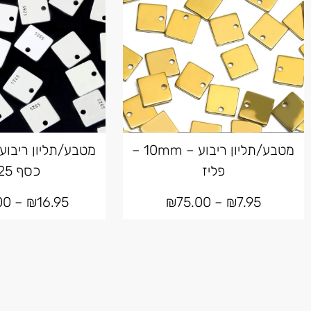
מטבע/תליון ריבוע – 10mm –
פליז
כסף 925
00
–
₪
16.95
₪
75.00
–
₪
7.95