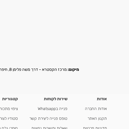
מיקום:
מרכז הקסטרא – דרך משה פלימן 8, חיפה |
אודות
שירות לקוחות
קטגוריות
אודות החברה
פנייה בWhatsapp
ציפוי מתכות
תקנון האתר
טופס פנייה ליצירת קשר
סטודיו לצור
מדיניות פרטיות
שאלות ותשובות נפוצות
חומרי גלם 