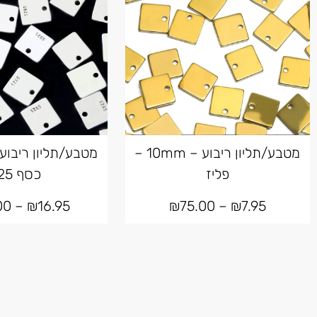
מטבע/תליון ריבוע – 10mm –
פליז
כסף 925
00
–
₪
16.95
₪
75.00
–
₪
7.95