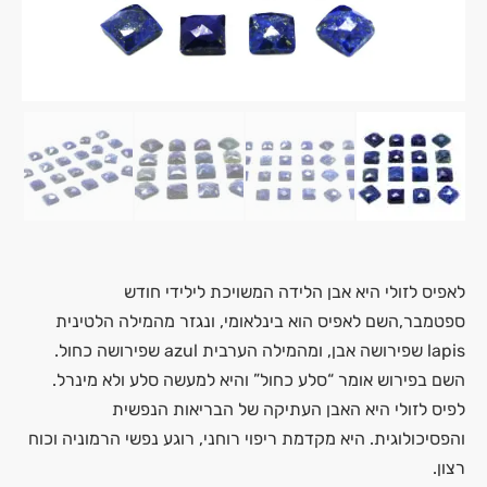
לאפיס לזולי היא אבן הלידה המשויכת לילידי חודש
ספטמבר,השם לאפיס הוא בינלאומי, ונגזר מהמילה הלטינית
lapis שפירושה אבן, ומהמילה הערבית azul שפירושה כחול.
השם בפירוש אומר “סלע כחול” והיא למעשה סלע ולא מינרל.
לפיס לזולי היא האבן העתיקה של הבריאות הנפשית
והפסיכולוגית. היא מקדמת ריפוי רוחני, רוגע נפשי הרמוניה וכוח
רצון.