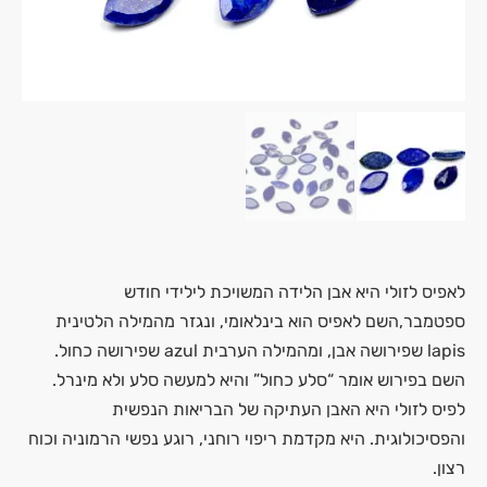
לאפיס לזולי היא אבן הלידה המשויכת לילידי חודש
ספטמבר,השם לאפיס הוא בינלאומי, ונגזר מהמילה הלטינית
lapis שפירושה אבן, ומהמילה הערבית azul שפירושה כחול.
השם בפירוש אומר “סלע כחול” והיא למעשה סלע ולא מינרל.
לפיס לזולי היא האבן העתיקה של הבריאות הנפשית
והפסיכולוגית. היא מקדמת ריפוי רוחני, רוגע נפשי הרמוניה וכוח
רצון.