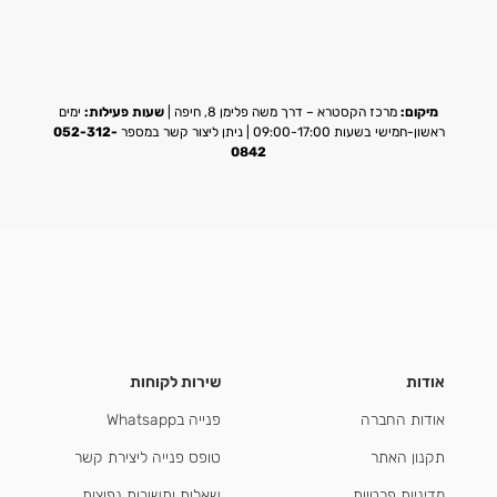
מיקום:
מרכז הקסטרא – דרך משה פלימן 8, חיפה |
שעות פעילות:
ימים
ראשון-חמישי בשעות 09:00-17:00 | ניתן ליצור קשר במספר
052-312-
0842
אודות
שירות לקוחות
אודות החברה
פנייה בWhatsapp
תקנון האתר
טופס פנייה ליצירת קשר
מדיניות פרטיות
שאלות ותשובות נפוצות