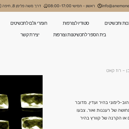
info@anemone.
ראשון - חמישי 08:00-17:00
דרך משה פלימן 8, חיפה (קניון קסטרא)
כות ותכשיטים
סטודיו לצורפות
חומרי גלם לתכשיטים
בית הספר לתכשיטנות וצורפות
יצירת קשר
ן – רוז קאט
 צבע צהוב-לימוני בהיר ועדין. מדובר
ושה של רעננות ואור. צבעו
 או הקרנה של קוורץ בהיר