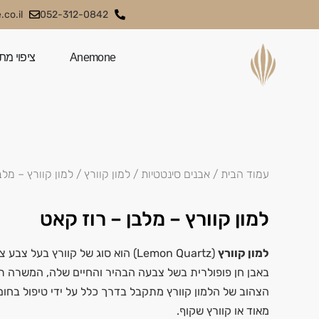
co.il
052-312-0842
Anemone
ציפוי מת
עמוד הבית
/
אבנים סינטטיות
/
למון קוורץ
/ למון קוורץ – מלב
למון קוורץ – מלבן – רוז קאט
למון קוורץ
(Lemon Quartz) הוא סוג של קוורץ בעל
באבן חן פופולרית בשל צבעה הבהיר והחיים שלה, המשרה תח
הצהוב של הלמון קוורץ מתקבל בדרך כלל על ידי טיפול בחום
מאוד או קוורץ שקוף.