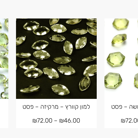
ושה – פסט
למון קוורץ – מרקיזה – פסט
₪
72.00
–
₪
46.00
₪
72.0