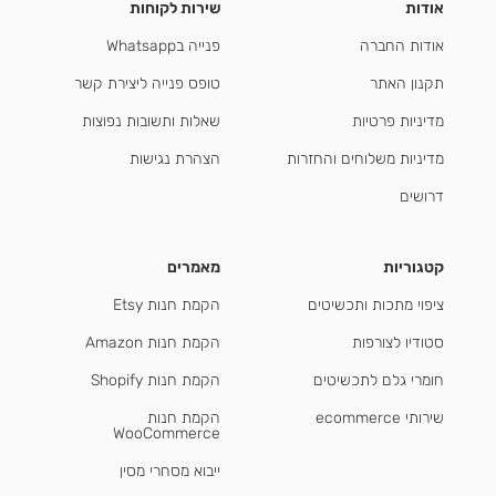
אודות
שירות לקוחות
אודות החברה
פנייה בWhatsapp
תקנון האתר
טופס פנייה ליצירת קשר
מדיניות פרטיות
שאלות ותשובות נפוצות
מדיניות משלוחים והחזרות
הצהרת נגישות
דרושים
קטגוריות
מאמרים
ציפוי מתכות ותכשיטים
הקמת חנות Etsy
סטודיו לצורפות
הקמת חנות Amazon
חומרי גלם לתכשיטים
הקמת חנות Shopify
שירותי ecommerce
הקמת חנות
WooCommerce
ייבוא מסחרי מסין