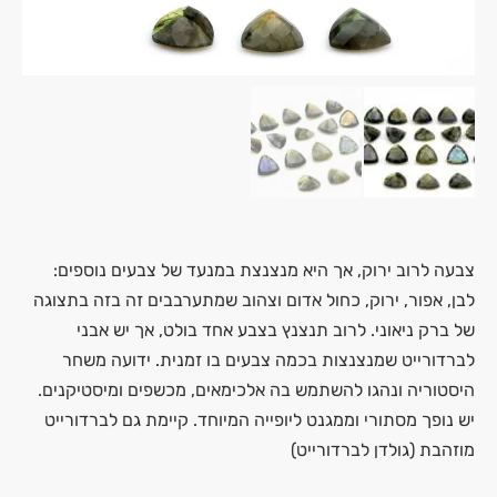
צבעה לרוב ירוק, אך היא מנצנצת במנעד של צבעים נוספים:
לבן, אפור, ירוק, כחול אדום וצהוב שמתערבבים זה בזה בתצוגה
של ברק ניאוני. לרוב תנצנץ בצבע אחד בולט, אך יש אבני
לברדורייט שמנצנצות בכמה צבעים בו זמנית. ידועה משחר
היסטוריה ונהגו להשתמש בה אלכימאים, מכשפים ומיסטיקנים.
יש נופך מסתורי וממגנט ליופייה המיוחד. קיימת גם לברדורייט
מוזהבת (גולדן לברדורייט)