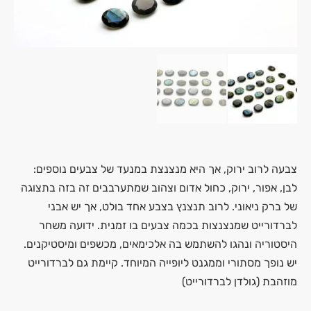
צבעה לרוב ירוק, אך היא מנצנצת במנעד של צבעים נוספים:
לבן, אפור, ירוק, כחול אדום וצהוב שמתערבבים זה בזה בתצוגה
של ברק ניאוני. לרוב תנצנץ בצבע אחד בולט, אך יש אבני
לברדורייט שמנצנצות בכמה צבעים בו זמנית. ידועה משחר
היסטוריה ונהגו להשתמש בה אלכימאים, מכשפים ומיסטיקנים.
יש נופך מסתורי וממגנט ליופייה המיוחד. קיימת גם לברדורייט
מוזהבת (גולדן לברדורייט)