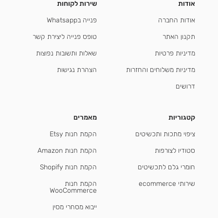
אודות
שירות לקוחות
אודות החברה
פנייה בWhatsapp
תקנון האתר
טופס פנייה ליצירת קשר
מדיניות פרטיות
שאלות ותשובות נפוצות
מדיניות משלוחים והחזרות
הצהרת נגישות
דרושים
קטגוריות
מאמרים
ציפוי מתכות ותכשיטים
הקמת חנות Etsy
סטודיו לצורפות
הקמת חנות Amazon
חומרי גלם לתכשיטים
הקמת חנות Shopify
שירותי ecommerce
הקמת חנות
WooCommerce
ייבוא מסחרי מסין