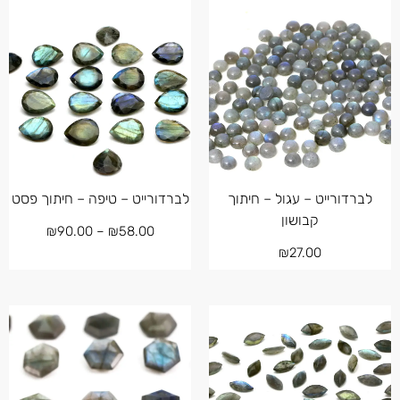
לברדורייט – עגול – חיתוך
לברדורייט – טיפה – חיתוך פסט
קבושון
₪
90.00
–
₪
58.00
₪
27.00