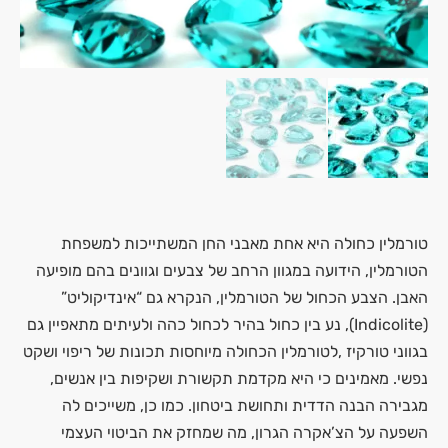
טורמלין כחולה היא אחת מאבני החן המשתייכות למשפחת
הטורמלין, הידועה במגוון הרחב של צבעים וגוונים בהם מופיעה
האבן. הצבע הכחול של הטורמלין, הנקרא גם “אינדיקוליט”
(Indicolite), נע בין כחול בהיר לכחול כהה ולעיתים מתאפיין גם
בגווני טורקיז ,לטורמלין הכחולה מיוחסות תכונות של ריפוי ושקט
נפשי. מאמינים כי היא מקדמת תקשורת ושקיפות בין אנשים,
מגבירה הבנה הדדית ותחושת ביטחון. כמו כן, משייכים לה
השפעה על הצ’אקרה הגרון, מה שמחזק את הביטוי העצמי