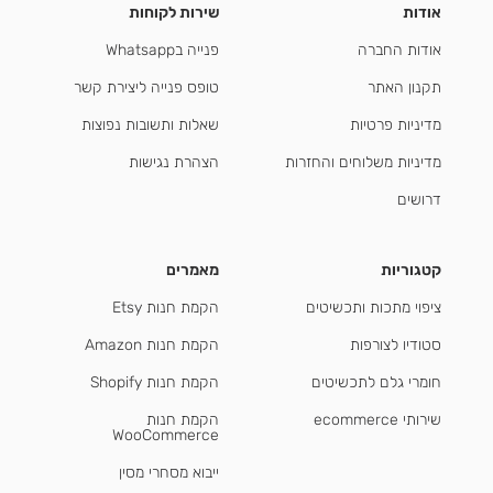
אודות
שירות לקוחות
אודות החברה
פנייה בWhatsapp
תקנון האתר
טופס פנייה ליצירת קשר
מדיניות פרטיות
שאלות ותשובות נפוצות
מדיניות משלוחים והחזרות
הצהרת נגישות
דרושים
קטגוריות
מאמרים
ציפוי מתכות ותכשיטים
הקמת חנות Etsy
סטודיו לצורפות
הקמת חנות Amazon
חומרי גלם לתכשיטים
הקמת חנות Shopify
שירותי ecommerce
הקמת חנות
WooCommerce
ייבוא מסחרי מסין