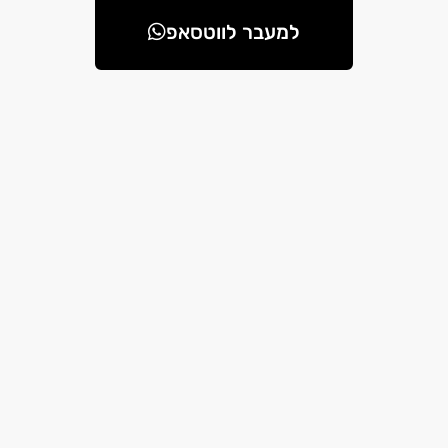
למעבר לווטסאפ