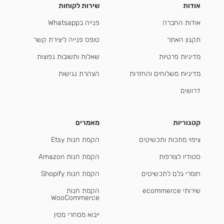
אודות
שירות לקוחות
אודות החברה
פנייה בWhatsapp
תקנון האתר
טופס פנייה ליצירת קשר
מדיניות פרטיות
שאלות ותשובות נפוצות
מדיניות משלוחים והחזרות
הצהרת נגישות
דרושים
קטגוריות
מאמרים
ציפוי מתכות ותכשיטים
הקמת חנות Etsy
סטודיו לצורפות
הקמת חנות Amazon
חומרי גלם לתכשיטים
הקמת חנות Shopify
שירותי ecommerce
הקמת חנות
WooCommerce
ייבוא מסחרי מסין