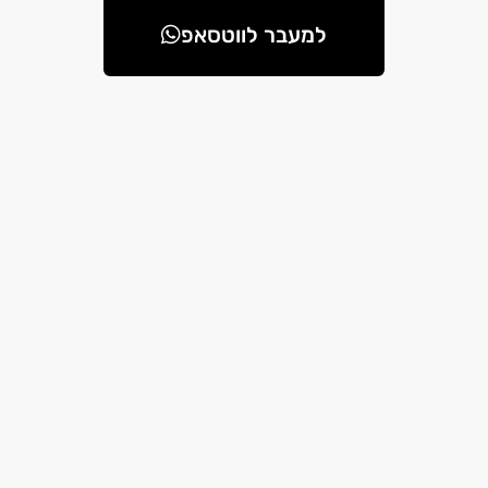
למעבר לווטסאפ