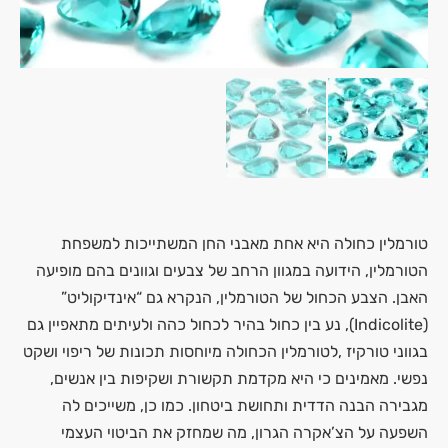
טורמלין כחולה היא אחת מאבני החן המשתייכות למשפחת
הטורמלין, הידועה במגוון הרחב של צבעים וגוונים בהם מופיעה
האבן. הצבע הכחול של הטורמלין, הנקרא גם “אינדיקוליט”
(Indicolite), נע בין כחול בהיר לכחול כהה ולעיתים מתאפיין גם
בגווני טורקיז ,לטורמלין הכחולה מיוחסות תכונות של ריפוי ושקט
נפשי. מאמינים כי היא מקדמת תקשורת ושקיפות בין אנשים,
מגבירה הבנה הדדית ותחושת ביטחון. כמו כן, משייכים לה
השפעה על הצ’אקרה הגרון, מה שמחזק את הביטוי העצמי