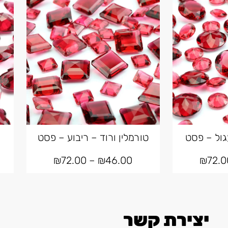
גול – פסט
טורמלין ורוד – ריבוע – פסט
₪
72.00
–
₪
46.00
₪
72.0
יצירת קשר