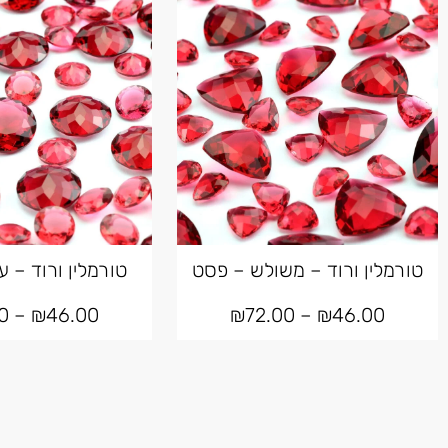
טורמלין ורוד – משולש – פסט
טורמלין ורוד – ע
0
–
₪
46.00
₪
72.00
–
₪
46.00