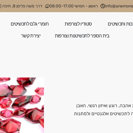
info@anemone.
ראשון - חמישי 08:00-17:00
דרך משה פלימן 8, חיפה (קניון קסטרא)
כות ותכשיטים
סטודיו לצורפות
חומרי גלם לתכשיטים
בית הספר לתכשיטנות וצורפות
יצירת קשר
אהבה, רוגע ואיזון רגשי. האבן
 לתכשיטים אלגנטיים ולמתנות