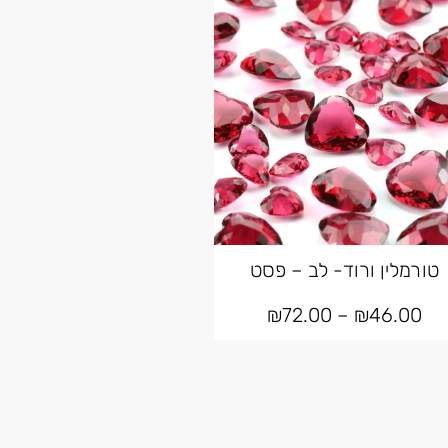
טורמלין ורוד- לב – פסט
₪
72.00
–
₪
46.00