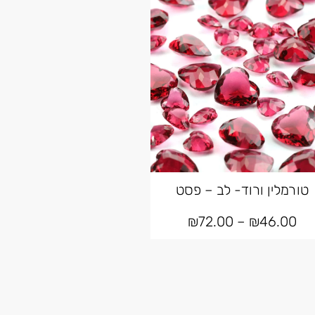
טורמלין ורוד- לב – פסט
₪
72.00
–
₪
46.00