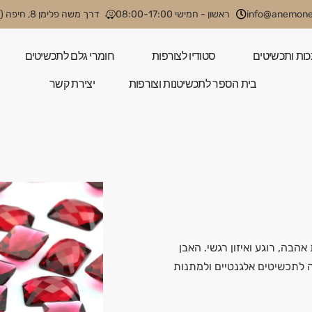
info@anemone.
ראשון - חמישי 08:00-17:00
דרך משה פלימן 8, חיפה (קניון קסטרא)
כות ותכשיטים
סטודיו לצורפות
חומרי גלם לתכשיטים
בית הספר לתכשיטנות וצורפות
יצירת קשר
אהבה, רוגע ואיזון רגשי. האבן
 לתכשיטים אלגנטיים ולמתנות