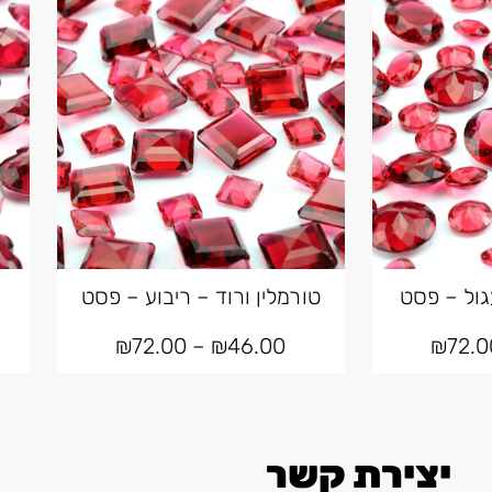
גול – פסט
טורמלין ורוד – ריבוע – פסט
₪
72.00
–
₪
46.00
₪
72.0
יצירת קשר