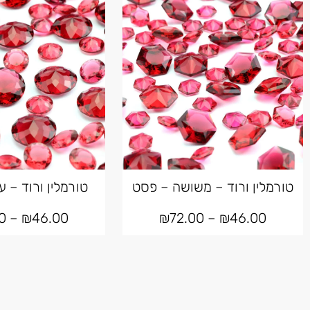
טורמלין ורוד – משושה – פסט
טורמלין ורוד – ע
0
–
₪
46.00
₪
72.00
–
₪
46.00