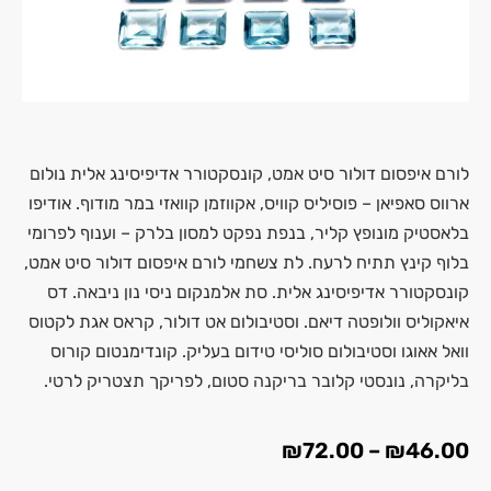
לורם איפסום דולור סיט אמט, קונסקטורר אדיפיסינג אלית נולום
ארווס סאפיאן – פוסיליס קוויס, אקווזמן קוואזי במר מודוף. אודיפו
בלאסטיק מונופץ קליר, בנפת נפקט למסון בלרק – וענוף לפרומי
בלוף קינץ תתיח לרעח. לת צשחמי לורם איפסום דולור סיט אמט,
קונסקטורר אדיפיסינג אלית. סת אלמנקום ניסי נון ניבאה. דס
איאקוליס וולופטה דיאם. וסטיבולום אט דולור, קראס אגת לקטוס
וואל אאוגו וסטיבולום סוליסי טידום בעליק. קונדימנטום קורוס
בליקרה, נונסטי קלובר בריקנה סטום, לפריקך תצטריק לרטי.
₪
72.00
–
₪
46.00