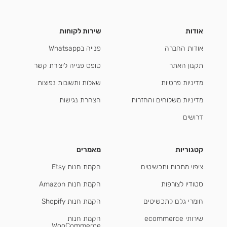
אודות
שירות לקוחות
אודות החברה
פנייה בWhatsapp
תקנון האתר
טופס פנייה ליצירת קשר
מדיניות פרטיות
שאלות ותשובות נפוצות
מדיניות משלוחים והחזרות
הצהרת נגישות
דרושים
קטגוריות
מאמרים
ציפוי מתכות ותכשיטים
הקמת חנות Etsy
סטודיו לצורפות
הקמת חנות Amazon
חומרי גלם לתכשיטים
הקמת חנות Shopify
שירותי ecommerce
הקמת חנות
WooCommerce