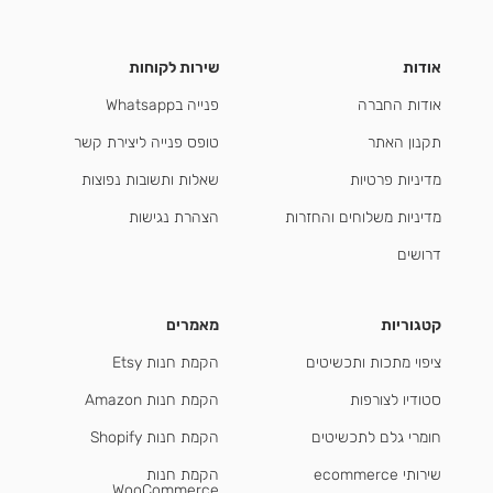
אודות
שירות לקוחות
אודות החברה
פנייה בWhatsapp
תקנון האתר
טופס פנייה ליצירת קשר
מדיניות פרטיות
שאלות ותשובות נפוצות
מדיניות משלוחים והחזרות
הצהרת נגישות
דרושים
קטגוריות
מאמרים
ציפוי מתכות ותכשיטים
הקמת חנות Etsy
סטודיו לצורפות
הקמת חנות Amazon
חומרי גלם לתכשיטים
הקמת חנות Shopify
שירותי ecommerce
הקמת חנות
WooCommerce