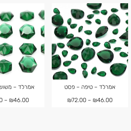
אמרלד – טיפה – פסט
אמרלד – משוש
0
–
₪
46.00
₪
72.00
–
₪
46.00