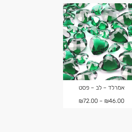
אמרלד – לב – פסט
₪
72.00
–
₪
46.00