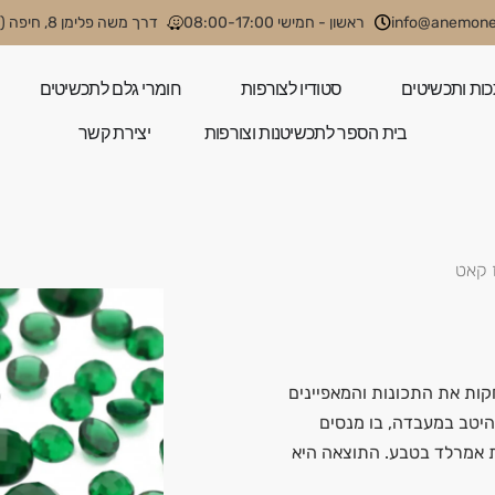
info@anemone.
ראשון - חמישי 08:00-17:00
דרך משה פלימן 8, חיפה (קניון קסטרא)
כות ותכשיטים
סטודיו לצורפות
חומרי גלם לתכשיטים
בית הספר לתכשיטנות וצורפות
יצירת קשר
 קאט
ות את התכונות והמאפיינים
יטב במעבדה, בו מנסים
ת אמרלד בטבע. התוצאה היא