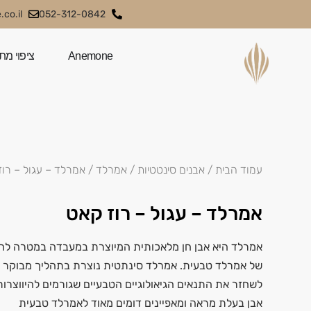
co.il
052-312-0842
Anemone
ציפוי מת
עמוד הבית
/
אבנים סינטטיות
/
אמרלד
/ אמרלד – עגול – רוז
אמרלד – עגול – רוז קאט
אמרלד היא אבן חן מלאכותית המיוצרת במעבדה במטרה לחק
של אמרלד טבעית. אמרלד סינתטית נוצרת בתהליך מבוקר ה
לשחזר את התנאים הגיאולוגיים הטבעיים שגורמים להיווצרו
אבן בעלת מראה ומאפיינים דומים מאוד לאמרלד טבעית