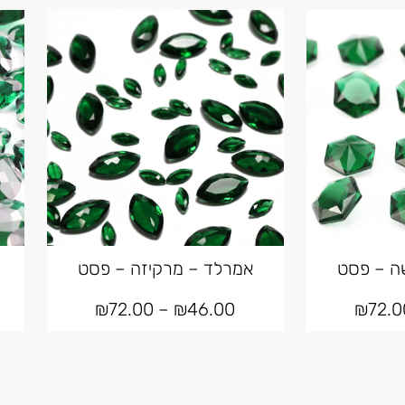
ה – פסט
אמרלד – מרקיזה – פסט
₪
72.00
–
₪
46.00
₪
72.0