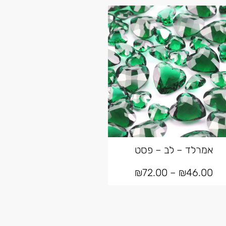
אמרלד – לב – פסט
₪
72.00
–
₪
46.00