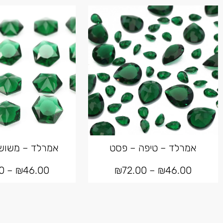
אמרלד – טיפה – פסט
אמרלד – משוש
0
–
₪
46.00
₪
72.00
–
₪
46.00