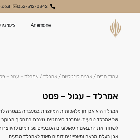
co.il
052-312-0842
Anemone
ציפוי מת
עמוד הבית
/
אבנים סינטטיות
/
אמרלד
/ אמרלד – עגול – פס
אמרלד – עגול – פסט
אמרלד היא אבן חן מלאכותית המיוצרת במעבדה במטרה לחק
של אמרלד טבעית. אמרלד סינתטית נוצרת בתהליך מבוקר ה
לשחזר את התנאים הגיאולוגיים הטבעיים שגורמים להיווצרו
אבן בעלת מראה ומאפיינים דומים מאוד לאמרלד טבעית