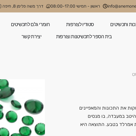
info@anemone.
ראשון - חמישי 08:00-17:00
דרך משה פלימן 8, חיפה (קניון קסטרא)
כות ותכשיטים
סטודיו לצורפות
חומרי גלם לתכשיטים
בית הספר לתכשיטנות וצורפות
יצירת קשר
ט
ות את התכונות והמאפיינים
יטב במעבדה, בו מנסים
ת אמרלד בטבע. התוצאה היא