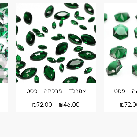
ה – פסט
אמרלד – מרקיזה – פסט
₪
72.00
–
₪
46.00
₪
72.0