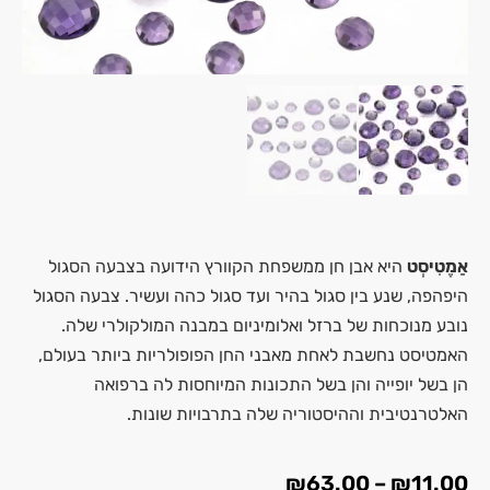
אַמֶטִיסְט
היא אבן חן ממשפחת הקוורץ הידועה בצבעה הסגול
היפהפה, שנע בין סגול בהיר ועד סגול כהה ועשיר. צבעה הסגול
נובע מנוכחות של ברזל ואלומיניום במבנה המולקולרי שלה.
האמטיסט נחשבת לאחת מאבני החן הפופולריות ביותר בעולם,
הן בשל יופייה והן בשל התכונות המיוחסות לה ברפואה
האלטרנטיבית וההיסטוריה שלה בתרבויות שונות.
₪
63.00
–
₪
11.00