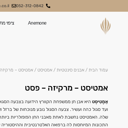
co.il
052-312-0842
Anemone
ציפוי מת
עמוד הבית
/
אבנים סינטטיות
/
אמטיסט
/ אמטיסט – מרקיזה
אמטיסט – מרקיזה – פסט
אַמֶטִיסְט
היא אבן חן ממשפחת הקוורץ הידועה בצבעה הסגול 
ועד סגול כהה ועשיר. צבעה הסגול נובע מנוכחות של ברזל וא
שלה. האמטיסט נחשבת לאחת מאבני החן הפופולריות ביותר בע
התכונות המיוחסות לה ברפואה האלטרנטיבית וההיסטוריה ש