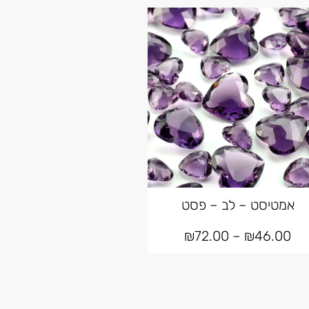
אמטיסט – לב – פסט
₪
72.00
–
₪
46.00