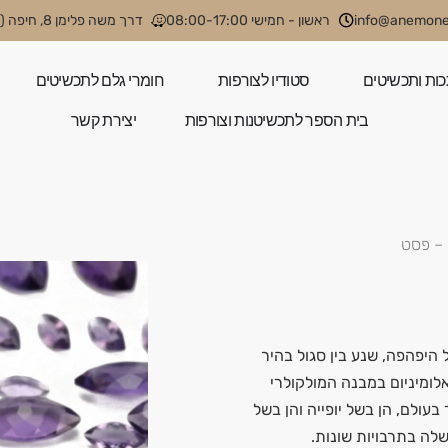
info@anemone.
ראשון - חמישי 08:00-17:00
דרך משה פלימן 8, חיפה (קניון קסטרא)
כות ותכשיטים
סטודיו לצורפות
חומרי גלם לתכשיטים
בית הספר לתכשיטנות וצורפות
יצירת קשר
 – פסט
היפהפה, שנע בין סגול בהיר
לומיניום במבנה המולקולרי
ולם, הן בשל יופייה והן בשל
לה בתרבויות שונות.